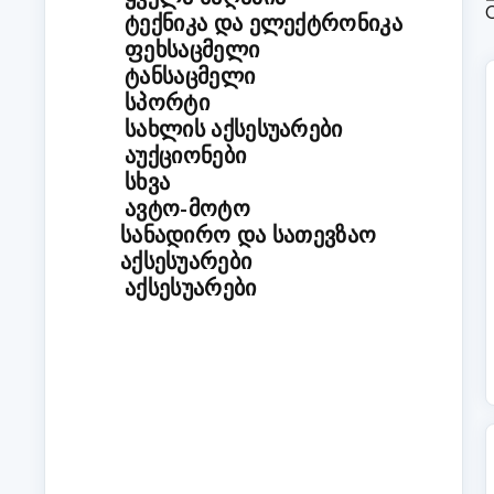
ᲢᲔᲥᲜᲘᲙᲐ ᲓᲐ ᲔᲚᲔᲥᲢᲠᲝᲜᲘᲙᲐ
ᲤᲔᲮᲡᲐᲪᲛᲔᲚᲘ
ᲢᲐᲜᲡᲐᲪᲛᲔᲚᲘ
ᲡᲞᲝᲠᲢᲘ
ᲡᲐᲮᲚᲘᲡ ᲐᲥᲡᲔᲡᲣᲐᲠᲔᲑᲘ
ᲐᲣᲥᲪᲘᲝᲜᲔᲑᲘ
ᲡᲮᲕᲐ
ᲐᲕᲢᲝ-ᲛᲝᲢᲝ
ᲡᲐᲜᲐᲓᲘᲠᲝ ᲓᲐ ᲡᲐᲗᲔᲕᲖᲐᲝ
ᲐᲥᲡᲔᲡᲣᲐᲠᲔᲑᲘ
ᲐᲥᲡᲔᲡᲣᲐᲠᲔᲑᲘ