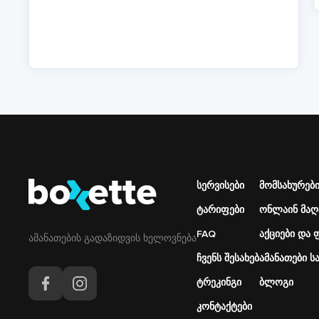
P
Подвал
სერვისები
Подвал
მომსახურები
Основная
Меню
ტარიფები
ონლაინ მაღ
навигация
справа
FAQ
აქციები და
ამანათების გადაზიდვის ხელოვნება
ჩვენს შესახებ
ამანათები 
ტრეკინგი
ბლოგი
კონტაქტები