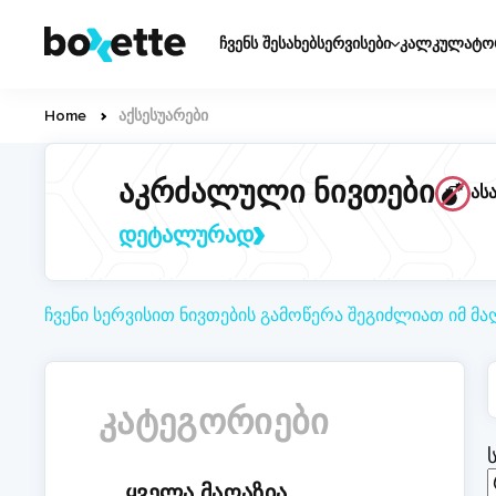
Skip
Основная
to
ჩვენს შესახებ
სერვისები
კალკულატო
навигация
main
content
Home
აქსესუარები
Breadcrumb
აკრძალული ნივთები
ას
დეტალურად
ჩვენი სერვისით ნივთების გამოწერა შეგიძლიათ იმ მ
ᲙᲐᲢᲔᲒᲝᲠᲘᲔᲑᲘ
ᲧᲕᲔᲚᲐ ᲛᲐᲦᲐᲖᲘᲐ