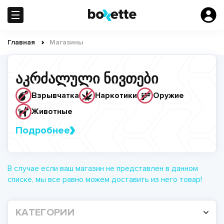
Перейти
к
основному
содержанию
Главная
Магазины
Строка
навигации
აკრძალული ნივთები
Взрывчатка
Наркотики
Оружие
Животные
Подробнее
В случае если ваш магазин не представлен в данном
списке, мы все равно можем доставить из него товар!
КАТЕГОРИИ