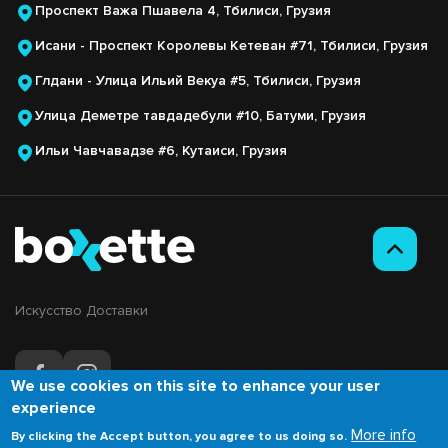
Проспект Важа Пшавела 4, Тбилиси, Грузия
Исани - Проспект Королевы Кетеван #71, Тбилиси, Грузия
Глдани - Улица Ильий Векуа #5, Тбилиси, Грузия
Улица Деметре тавдадебули #10, Батуми, Грузия
Ильи Чавчавадзе #6, Кутаиси, Грузия
Искусство Доставки
We use cookies on this site to enhance your user
experience
More info
By clicking the Accept button, you agree to us doing so.