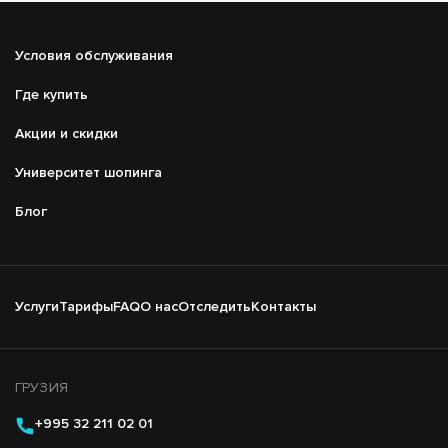
Подвал
Условия обслуживания
Меню
справа
Где купить
Акции и скидки
Университет шопинга
Блог
Подвал
Услуги
Тарифы
FAQ
О нас
Отследить
Контакты
Основная
навигация
ГРУЗИЯ
+995 32 211 02 01