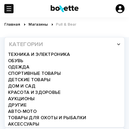
Перейти
к
основному
содержанию
Главная
Магазины
Pull & Bear
Строка
навигации
КАТЕГОРИИ
ТЕХНИКА И ЭЛЕКТРОНИКА
ОБУВЬ
ОДЕЖДА
СПОРТИВНЫЕ ТОВАРЫ
ДЕТСКИЕ ТОВАРЫ
ДОМ И САД
КРАСОТА И ЗДОРОВЬЕ
АУКЦИОНЫ
ДРУГИЕ
АВТО-МОТО
ТОВАРЫ ДЛЯ ОХОТЫ И РЫБАЛКИ
АКСЕССУАРЫ