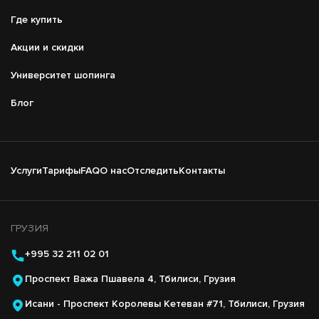
Меню
справа
Где купить
Акции и скидки
Университет шопинга
Блог
Подвал
Услуги
Тарифы
FAQ
О нас
Отследить
Контакты
Основная
навигация
ГРУЗИЯ
+995 32 211 02 01
Проспект Важа Пшавела 4, Тбилиси, Грузия
Исани - Проспект Королевы Кетеван #71, Тбилиси, Грузия